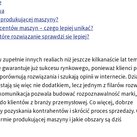
e
wa
 produkującej maszyny?
centów maszyn – czego lepiej unikać?
óre rozwiązanie sprawdzi się lepiej?
upełnie innych realiach niż jeszcze kilkanaście lat te
e gwarantuje już sukcesu rynkowego, ponieważ klienci 
porównują rozwiązania i szukają opinii w internecie. Dzi
ają się więc nie dodatkiem, lecz jednym z filarów roz
 komunikacja pozwala budować rozpoznawalność marki,
 do klientów z branży przemysłowej. Co więcej, dobrze
 pozyskania kontrahentów i skrócić proces sprzedaży.
rmie produkującej maszyny i jakie obszary są dziś