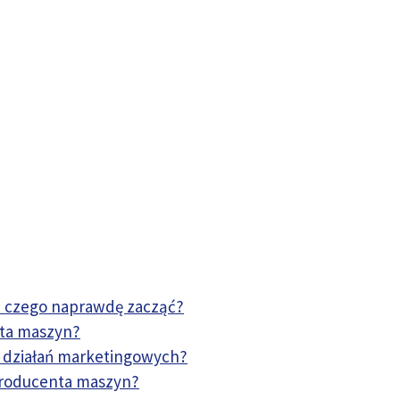
d czego naprawdę zacząć?
ta maszyn?
h działań marketingowych?
 producenta maszyn?