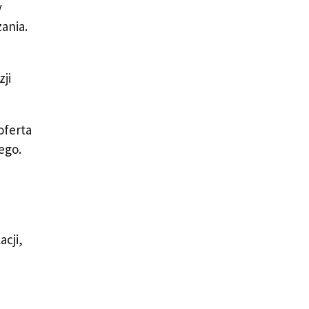
y
ania.
ji
oferta
ego.
acji,