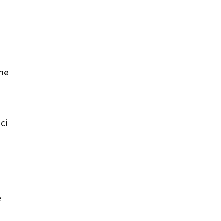
jne
ci
e