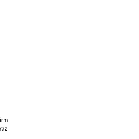
firm
raz