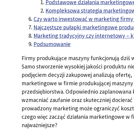
Podstawowe działania marketingow
Kompleksowa strategia marketingo
Czy warto inwestować w marketing firmy
Najczęstsze pułapki marketingowe produ
Marketing tradycyjny czy internetowy – kt
Podsumowanie
Firmy produkujące maszyny funkcjonują dziś w z
Samo stworzenie wysokiej jakości produktu ni
podjęciem decyzji zakupowej analizują ofertę, 
marketingowe w firmie produkującej maszyny st
przedsiębiorstwa. Odpowiednio zaplanowana
wzmacniać zaufanie oraz skuteczniej docierać
prowadzony marketing może ograniczyć koszty
czego więc zacząć działania marketingowe w fi
najważniejsze?