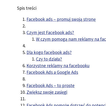
Spis treści
Facebook ads – promuj swoją stronę
Czym jest Facebook ads?
W czym pomogą nam reklamy na fa
Dla kogo facebook ads?
Czy to działa?
Korzystne reklamy na facebooku
Facebook Ads a Google Ads
Facebook Ads – to proste
Zwiększ swoje zasięgi
Facebook Ads pomoże dotrzeć do potencj