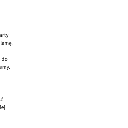
arty
klamę.
 do
jemy.
ść
iej