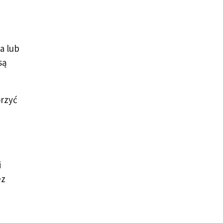
a lub
są
orzyć
i
ez