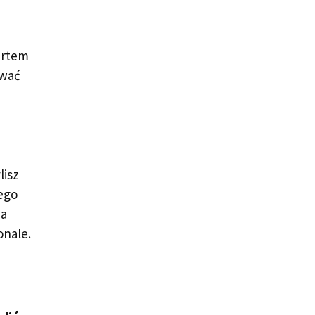
artem
ować
lisz
jego
na
onale.