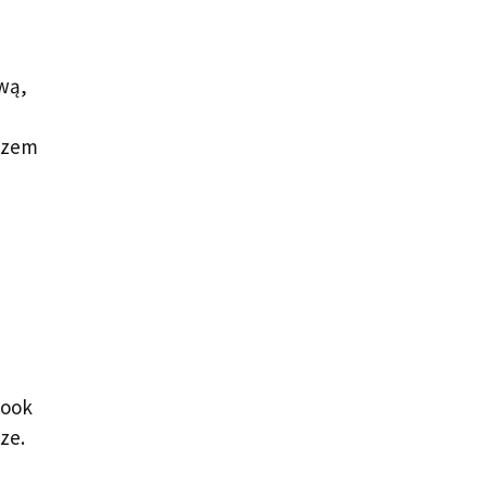
wą,
razem
book
ze.