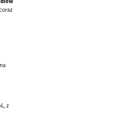
ediów
 coraz
 na
ś, z